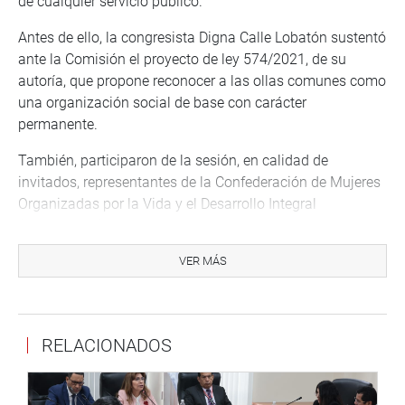
de cualquier servicio público.
Antes de ello, la congresista Digna Calle Lobatón sustentó
ante la Comisión el proyecto de ley 574/2021, de su
autoría, que propone reconocer a las ollas comunes como
una organización social de base con carácter
permanente.
También, participaron de la sesión, en calidad de
invitados, representantes de la Confederación de Mujeres
Organizadas por la Vida y el Desarrollo Integral
(Conamovidi) y de la agrupación social Ollas Comunes de
Villa María del Triunfo, para exponer sus opiniones
VER MÁS
respecto a los proyectos de ley que sobre esta materia
vienen debatiéndose en la Comisión de Inclusión Social.
LOS HECHOS
RELACIONADOS
El sábado último, el congresista Abel Reyes Cam,
presidente de la Comisión de Inclusión Social, denunció
haber sido inexplicablemente maltratado y vejado por