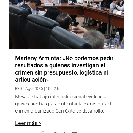
personal de seguridad y efectivos policiales del
aeropuerto Jorge Chávez cuando se disponía a viajar a
Huánuco.
Abel Reyes fue víctima de una inusitada violencia verbal y
física, en niveles de agresividad que no corresponde en
ningún lugar, en ninguna situación ni contra ningún
ciudadano o ciudadana, muchos menos contra personas
discapacitadas.
Marleny Arminta: «No podemos pedir
resultados a quienes investigan el
El legislador padece de una enfermedad genética
crimen sin presupuesto, logística ni
degenerativa hereditaria llamada ataxia de espino
articulación»
cerebelosa de Friedrich tipo I, la que, entre otros efectos, le
07 Ago 2026 | 18:22 h
genera dificultades en el habla.
Mesa de trabajo interinstitucional evidenció
graves brechas para enfrentar la extorsión y el
crimen organizado Con éxito se desarrolló...
DESPACHO CONGRESAL
Leer más >