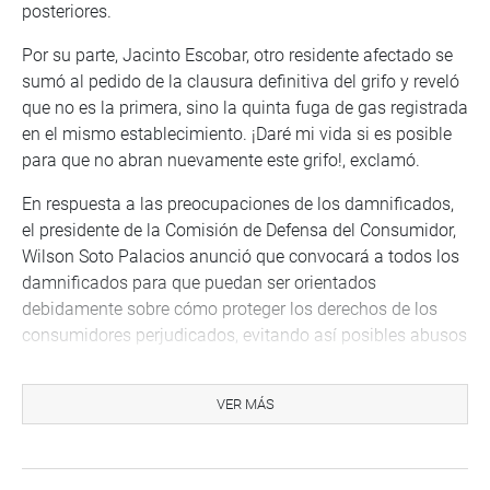
posteriores.
Por su parte, Jacinto Escobar, otro residente afectado se
sumó al pedido de la clausura definitiva del grifo y reveló
que no es la primera, sino la quinta fuga de gas registrada
en el mismo establecimiento. ¡Daré mi vida si es posible
para que no abran nuevamente este grifo!, exclamó.
En respuesta a las preocupaciones de los damnificados,
el presidente de la Comisión de Defensa del Consumidor,
Wilson Soto Palacios anunció que convocará a todos los
damnificados para que puedan ser orientados
debidamente sobre cómo proteger los derechos de los
consumidores perjudicados, evitando así posibles abusos
por parte de las aseguradoras e intermediarios que están
presionando a firmar documentos y aceptar montos
VER MÁS
ínfimos, renunciando a sus derechos de reclamar por
otras vías.
Soto Palacios tras advertir que una sanción de 200 UITS