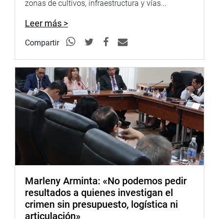
zonas de cultivos, infraestructura y vías...
Villavicencio, director de procesamiento, Transporte y
comercialización de hidrocarburos.
Leer más >
También estuvieron el comandante General de Cuerpo de
Compartir
Bomberos Voluntarios del Perú, Juna Morales Carpio y el
Gerente de Gestión de Riesgo de Desastres de la
Municipalidad de Lima, Mario Cassareto, entre otros
funcionarios municipales.
COMISIÓN DE DEFENSA DEL CONSUMIDOR Y
ORGANISMOS REGULADORES DE LOS SERVICIOS
PÚBLICOS
Marleny Arminta: «No podemos pedir
resultados a quienes investigan el
crimen sin presupuesto, logística ni
articulación»