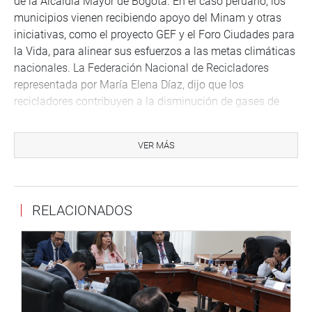
de la Alcaldía Mayor de Bogotá. En el caso peruano, los
municipios vienen recibiendo apoyo del Minam y otras
iniciativas, como el proyecto GEF y el Foro Ciudades para
la Vida, para alinear sus esfuerzos a las metas climáticas
nacionales. La Federación Nacional de Recicladores
representada por María Elena Díaz, dijo que los
recicladores contribuyen a la disminución de gases de
efecto invernadero al recolectar residuos que suelen ser
quemados informalmente; o que terminarían en los
VER MÁS
rellenos sanitarios ahorrando costos operacionales y
hasta 30% de espacio.
Durante el diálogo se recogieron propuestas para
RELACIONADOS
impulsar la acción climática local. Entre ellas figuran, la
necesidad de un trabajo conjunto, articulado, multinivel y
multisectorial; el financiamiento climático, impulsar
políticas climáticas basadas en evidencia y una
comunicación efectiva con los actores locales. Del mismo
modo, se señaló que se requiere involucrar a actores