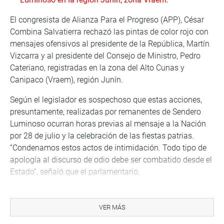
El congresista de Alianza Para el Progreso (APP), César
Combina Salvatierra rechazó las pintas de color rojo con
mensajes ofensivos al presidente de la República, Martín
Vizcarra y al presidente del Consejo de Ministro, Pedro
Cateriano, registradas en la zona del Alto Cunas y
Canipaco (Vraem), región Junín.
Según el legislador es sospechoso que estas acciones,
presuntamente, realizadas por remanentes de Sendero
Luminoso ocurran horas previas al mensaje a la Nación
por 28 de julio y la celebración de las fiestas patrias.
“Condenamos estos actos de intimidación. Todo tipo de
apología al discurso de odio debe ser combatido desde el
Estado”, señaló que el parlamentario.
Combina Salvatierra mencionó que la Policía Nacional
tomó conocimiento de estas pintas y pañuelos rojos y
VER MÁS
pidió una investigación para dar con el paradero de los