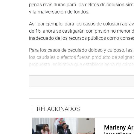
penas más duras para los delitos de colusión sim
y la malversación de fondos.
Así, por ejemplo, para los casos de colusión agr
de 15, ahora se castigarán con prisión no menor de
inadecuado de los recursos públicos como conse
Para los casos de peculado doloso y culposo, las 
los caudales o efectos fueran producto de asigna
propuesta legislativa que establece pena de cárce
Actualmente la malversación de fondos se castiga 
propuesta establece que si el dinero que adminis
Emergencia, “la pena privativa de libertad será n
DESPACHO CONGRESAL
RELACIONADOS
Marleny Ar