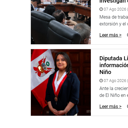
investigan 
07 Ago 2026 |
Mesa de trabaj
extorsión y el
Leer más >
Diputada Li
informació
Niño
07 Ago 2026 |
Ante la creci
de El Niño en el
Leer más >