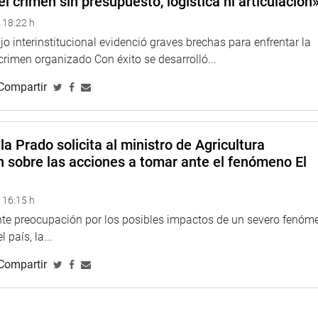
el crimen sin presupuesto, logística ni articulación
 18:22 h
o interinstitucional evidenció graves brechas para enfrentar la
 crimen organizado Con éxito se desarrolló...
Compartir
la Prado solicita al ministro de Agricultura
n sobre las acciones a tomar ante el fenómeno El
 16:15 h
ente preocupación por los posibles impactos de un severo fenóm
 país, la...
Compartir