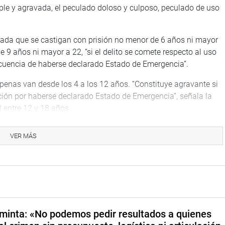
ple y agravada, el peculado doloso y culposo, peculado de uso
avada que se castigan con prisión no menor de 6 años ni mayor
 9 años ni mayor a 22, “si el delito se comete respecto al uso
cuencia de haberse declarado Estado de Emergencia”.
penas van desde los 4 a los 12 años. “Constituye agravante si
ción por haberse declarado Estado de Emergencia”, señala la
l entre 12 y 18 años.
con pena privativa de la libertad de entre 3 y 8 años. La
VER MÁS
tra el funcionario corresponde a zonas declaradas en Estado de
o menor cuatro ni mayor de doce años
minta: «No podemos pedir resultados a quienes