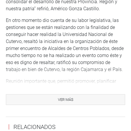
consolidar el desarrollo de nuestra Provincia. Región y
nuestra patria” refirió, Américo Gonza Castillo.
En otro momento dio cuenta de su labor legislativa, las
gestiones que se están realizando con la finalidad de
conseguir hacer realidad la Universidad Nacional de
Cutervo, resaltó la iniciativa en la organización de éste
primer encuentro de Alcaldes de Centros Poblados, desde
mucho tiempo no se ha realizado un evento como éste y
eso es digno de resaltar, ratificó su compromiso de
trabajo en bien de Cutervo, la región Cajamarca y el País.
Reunión importante que, permitió promover, planificar
acciones juntas entre la Municipalidad Provincial de
Cutervo, municipalidades de Centros Poblados y el
VER MÁS
despacho del congresista, Américo Gonza Castillo, para el
desarrollo unificado e integral de cada uno de ellos.
RELACIONADOS