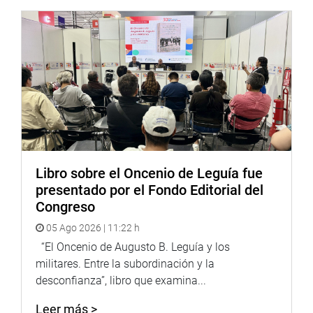
AGC/CC
Arch
Lima 23.08.2023
DESPACHO CONGRESAL
Libro sobre el Oncenio de Leguía fue
presentado por el Fondo Editorial del
Congreso
05 Ago 2026 | 11:22 h
“El Oncenio de Augusto B. Leguía y los
militares. Entre la subordinación y la
desconfianza”, libro que examina...
Leer más >