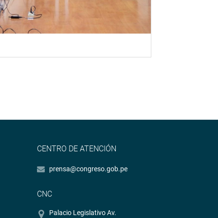
CENTRO DE ATENCIÓN
prensa@congreso.gob.pe
CNC
Palacio Legislativo Av.