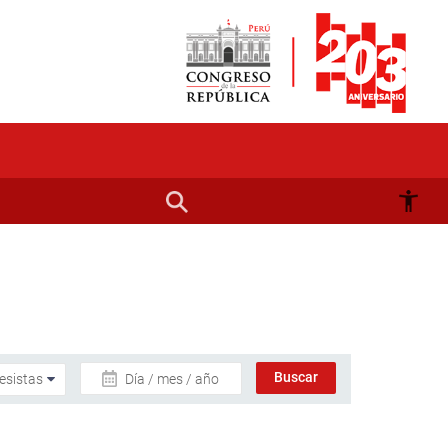
Día / mes / año