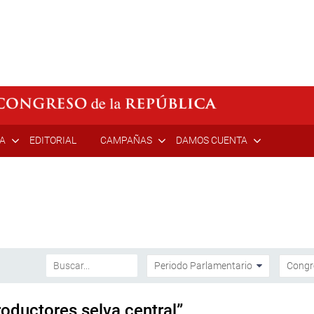
ÍA
EDITORIAL
CAMPAÑAS
DAMOS CUENTA
oductores selva central”