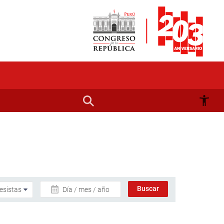
Día / mes / año