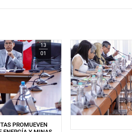
13
01
STAS PROMUEVEN
E ENERGÍA Y MINAS