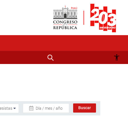
Día / mes / año