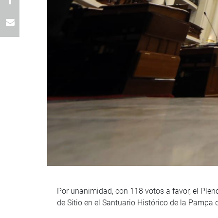
Por unanimidad, con 118 votos a favor, el Plen
de Sitio en el Santuario Histórico de la Pampa