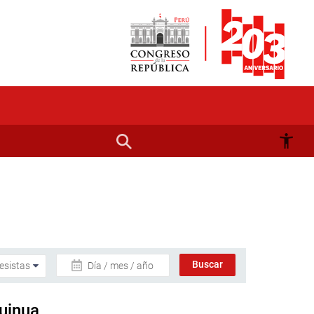
Día / mes / año
Quinua