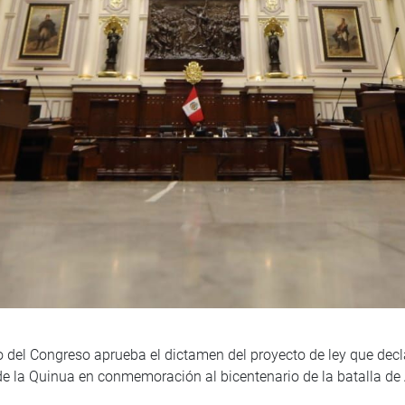
o del Congreso aprueba el dictamen del proyecto de ley que decl
 de la Quinua en conmemoración al bicentenario de la batalla d