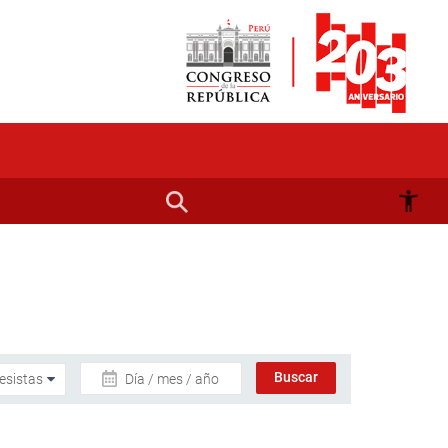
Día / mes / año