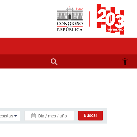
Día / mes / año