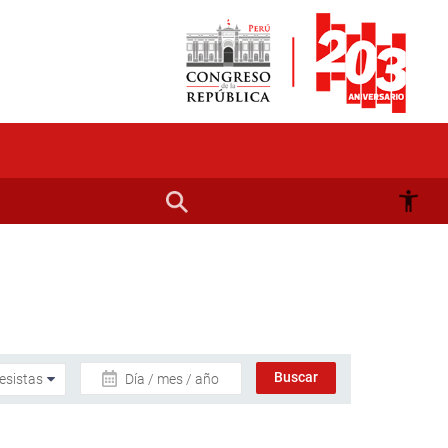
Día / mes / año