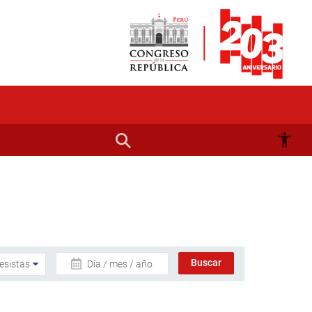
Día / mes / año