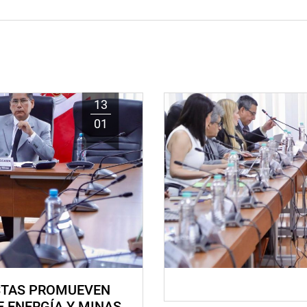
13
01
STAS PROMUEVEN
E ENERGÍA Y MINAS