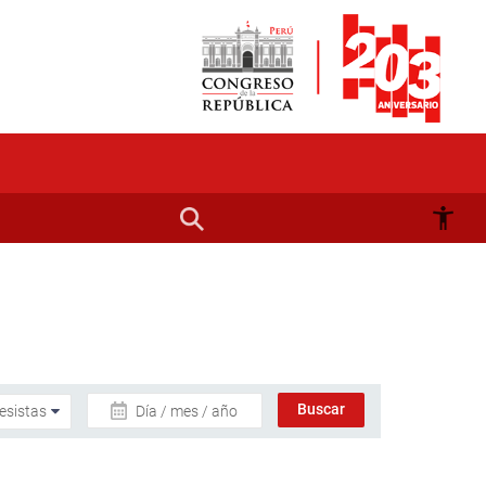
Día / mes / año