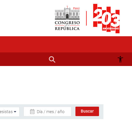
Día / mes / año