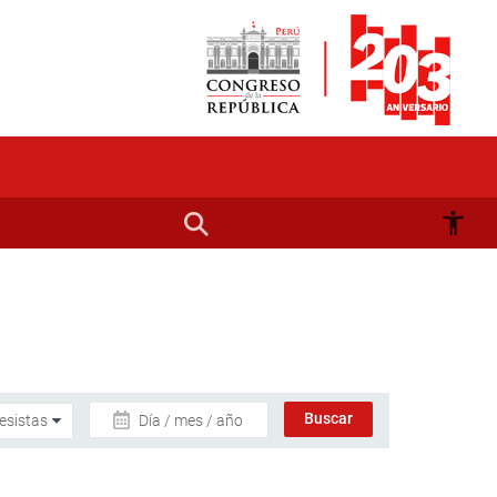
Día / mes / año