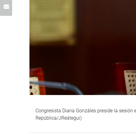
Congresista Diana Gonzáles preside la sesión e
República/JReátegui)