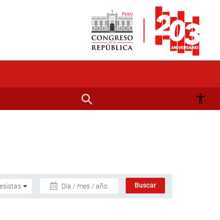
Día / mes / año