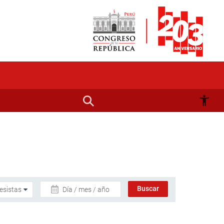
Día / mes / año