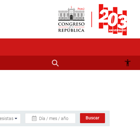
Día / mes / año