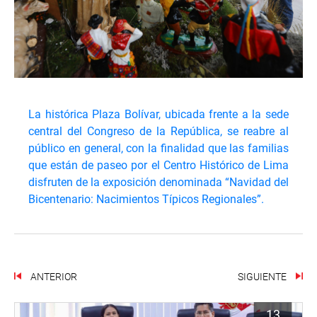
La histórica Plaza Bolívar, ubicada frente a la sede
central del Congreso de la República, se reabre al
público en general, con la finalidad que las familias
que están de paseo por el Centro Histórico de Lima
disfruten de la exposición denominada “Navidad del
Bicentenario: Nacimientos Típicos Regionales”.
ANTERIOR
SIGUIENTE
13