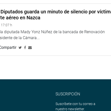
Diputados guarda un minuto de silencio por vícti
nte aéreo en Nazca
 17:07 h
e la diputada Mady Yonz Núñez de la bancada de Renovación
esidente de la Cámara...
Compartir
SUSCRIPCIÓN
Suscríbete con tu correo a
nuestro newsletter.