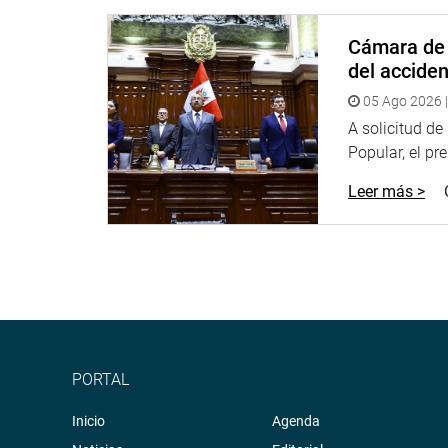
Cámara de 
del accide
05 Ago 2026 |
A solicitud d
Popular, el pr
Leer más >
PORTAL
Inicio
Agenda