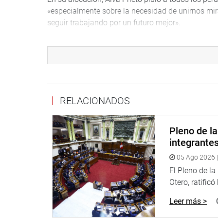
«especialmente sobre la necesidad de unirnos mi
seguir trabajando por un futuro mejor».
OFICINA DE COMUNICACIONES
RELACIONADOS
Pleno de l
integrante
05 Ago 2026 |
El Pleno de l
Otero, ratificó
Leer más >