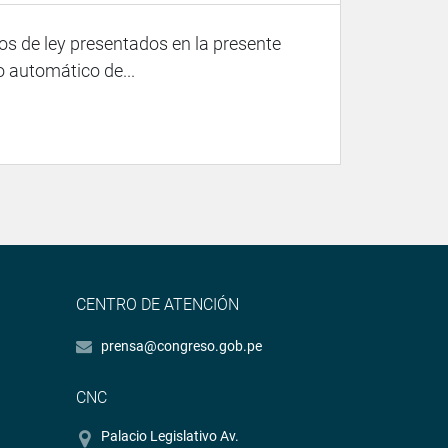
os de ley presentados en la presente
o automático de...
CENTRO DE ATENCIÓN
prensa@congreso.gob.pe
CNC
Palacio Legislativo Av.