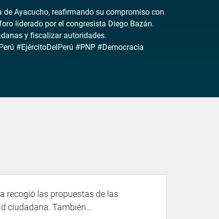
alla de Ayacucho, reafirmando su compromiso con
n foro liderado por el congresista Diego Bazán.
anas y fiscalizar autoridades.
Perú #EjércitoDelPerú #PNP #Democracia
 recogió las propuestas de las
ad ciudadana. También...