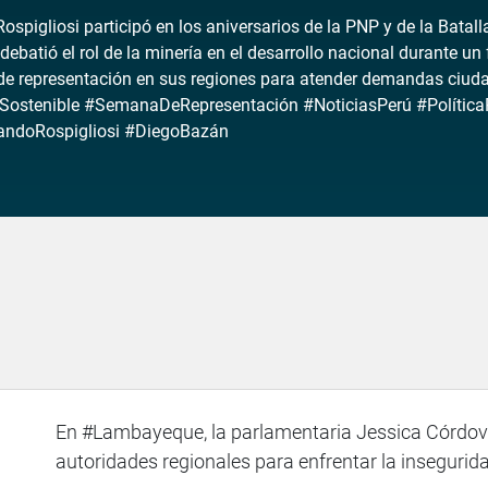
ospigliosi participó en los aniversarios de la PNP y de la Bat
 debatió el rol de la minería en el desarrollo nacional durante u
de representación en sus regiones para atender demandas ciudad
Sostenible #SemanaDeRepresentación #NoticiasPerú #Política
andoRospigliosi #DiegoBazán
En #Lambayeque, la parlamentaria Jessica Córdova
autoridades regionales para enfrentar la insegurid