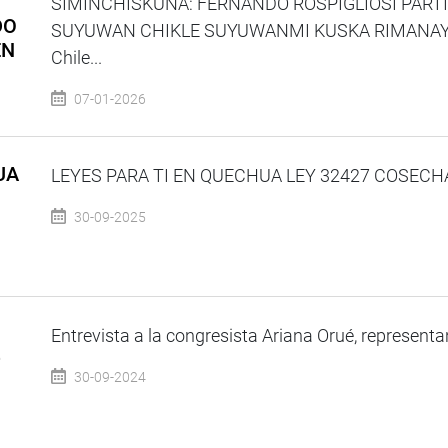
SIMINCHISKUNA: FERNANDO ROSPIGLIOSI PARTI
DO
SUYUWAN CHIKLE SUYUWANMI KUSKA RIMANAYKA
EN
Chile...
07-01-2026
UA
LEYES PARA TI EN QUECHUA LEY 32427 COSECHA 
30-09-2025
Entrevista a la congresista Ariana Orué, representant
e
30-09-2024