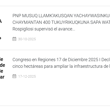
PNP MUSUQ LLAMK’AKUSQAN YACHAYWASINK
A
CHAYMANTAN 400 TUKUYRIKUQKUNA SAPA WAT
Rospigliosi supervisó el avance...
P
30-10-2025
de
Congreso en Regiones 17 de Diciembre 2025 I Decla
 de
cinco hectáreas para ampliar la infraestructura de l
de
ar
17-12-2025