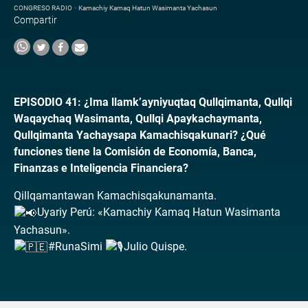
CONGRESO RADIO
·
Kamachiy Kamaq Hatun Wasimanta Yachasun
Compartir
EPISODIO 41: ¿Ima llamk’ayniyuqtaq Qullqimanta, Qullqi
Waqaychaq Wasimanta, Qullqi Apaykachaymanta,
Qullqimanta Yachaysapa Kamachisqakunari? ¿Qué
funciones tiene la Comisión de Economía, Banca,
Finanzas e Inteligencia Financiera?
Qillqamantawan Kamachisqakunamanta.
Uyariy Perú: «Kamachiy Kamaq Hatun Wasimanta
Yachasun».
#RunaSimi
Julio Quispe.