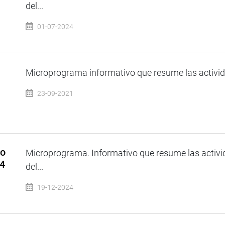
del...
01-07-2024
Microprograma informativo que resume las activida
23-09-2021
so
Microprograma. Informativo que resume las activi
24
del...
19-12-2024