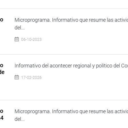
so
Microprograma. Informativo que resume las activi
del...
06-10-2023
so
Informativo del acontecer regional y político del Co
de
17-02-2026
so
Microprograma. Informativo que resume las activi
24
del...