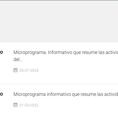
so
Microprograma. Informativo que resume las activi
del...
05-07-2024
so
Microprograma informativo que resume las activida
31-03-2022