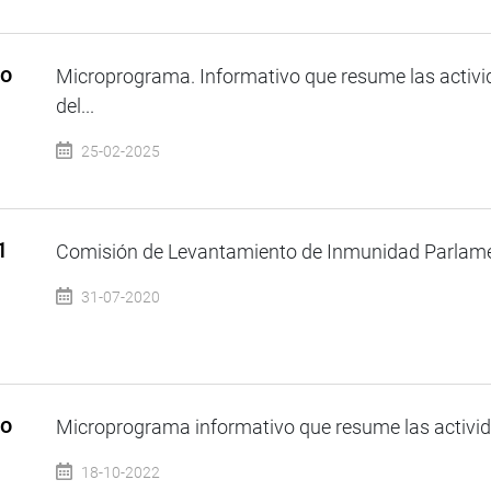
so
Microprograma. Informativo que resume las activi
del...
25-02-2025
1
Comisión de Levantamiento de Inmunidad Parlamen
31-07-2020
so
Microprograma informativo que resume las activida
18-10-2022