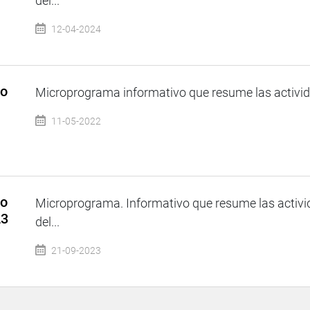
del...
12-04-2024
so
Microprograma informativo que resume las activida
11-05-2022
so
Microprograma. Informativo que resume las activi
23
del...
21-09-2023