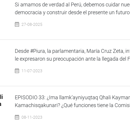
Si amamos de verdad al Perú, debemos cuidar nuest
democracia y construir desde el presente un futuro 
27-08-2025
Desde #Piura, la parlamentaria, María Cruz Zeta, i
le expresaron su preocupación ante la llegada del 
11-07-2023
li
EPISODIO 33: ¿Ima llamk’ayniyuqtaq Qhali Kayma
a
Kamachisqakunari? ¿Qué funciones tiene la Comisió
08-11-2023