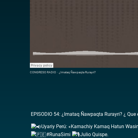
CONGRESO RADIO
·
¿Imataq Ñawpaqta Rurayri?
EPISODIO 54: ¿Imataq Ñawpaqta Rurayri? ¿ Que e
Uyariy Perú: «Kamachiy Kamaq Hatun Wasi
#RunaSimi
Julio Quispe.