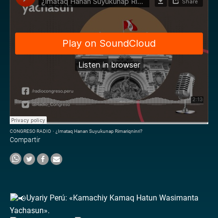
CONGRESO RADIO
·
¿Imataq Hanan Suyukunap Rimariqninri?
Compartir
Uyariy Perú: «Kamachiy Kamaq Hatun Wasimanta
Yachasun».