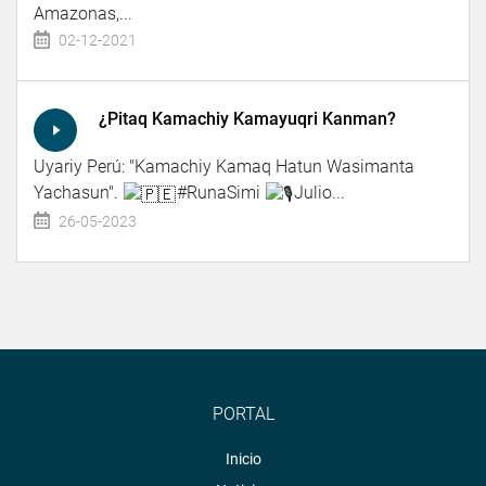
Amazonas,...
02-12-2021
¿Pitaq Kamachiy Kamayuqri Kanman?
Uyariy Perú: "Kamachiy Kamaq Hatun Wasimanta
Yachasun".
#RunaSimi
Julio...
26-05-2023
PORTAL
Inicio