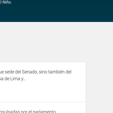
l Niño.
fue sede del Senado, sino también del
a de Lima y...
pulsadas por el parlamento...