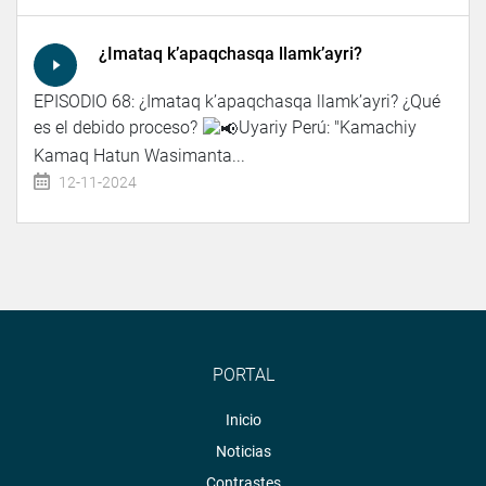
¿Imataq k’apaqchasqa llamk’ayri?
EPISODIO 68: ¿Imataq k’apaqchasqa llamk’ayri? ¿Qué
es el debido proceso?
Uyariy Perú: "Kamachiy
Kamaq Hatun Wasimanta...
12-11-2024
PORTAL
Inicio
Noticias
Contrastes