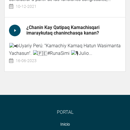
10-12-2021
¿Chanin Kay Qatipaq Kamachisqari
imaraykutaq chaninchasqa kanan?
Uyariy Perú: "Kamachiy Kamaq Hatun Wasimanta
Yachasun".
#RunaSimi
Julio...
16-06-2023
PORTAL
Inicio