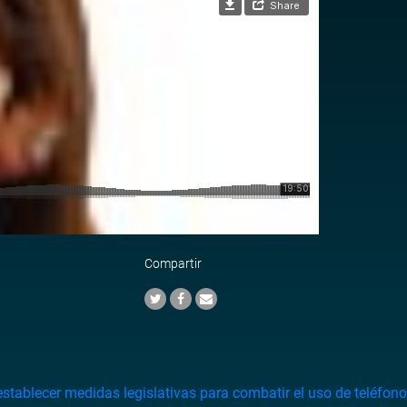
Compartir
establecer
medidas
legislativas
para
combatir
el
uso
de
teléfon