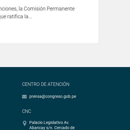
enciones, la Comisión Permanente
e ratifica la...
CENTRO DE ATENCIÓN
prensa@congreso.gob.pe
CNC
Palacio Legislativo Av.
Abancay s/n. Cercado de