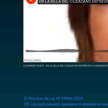
CONGRESO RADIO
·
EN LA SILLA DEL CIUDADANO ENTREVISTA CONGRESIS
El
Proyecto
de
Ley
Nº
05966/2023-
CR,
Ley
para
prevenir,
sancionar
y
erradicar
el
us