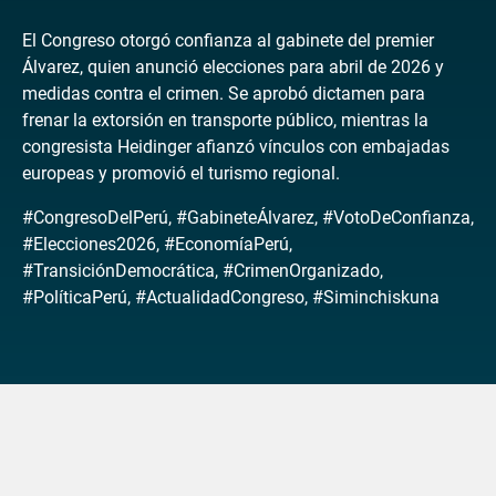
El Congreso otorgó confianza al gabinete del premier
Álvarez, quien anunció elecciones para abril de 2026 y
medidas contra el crimen. Se aprobó dictamen para
frenar la extorsión en transporte público, mientras la
congresista Heidinger afianzó vínculos con embajadas
europeas y promovió el turismo regional.
#CongresoDelPerú, #GabineteÁlvarez, #VotoDeConfianza,
#Elecciones2026, #EconomíaPerú,
#TransiciónDemocrática, #CrimenOrganizado,
#PolíticaPerú, #ActualidadCongreso, #Siminchiskuna