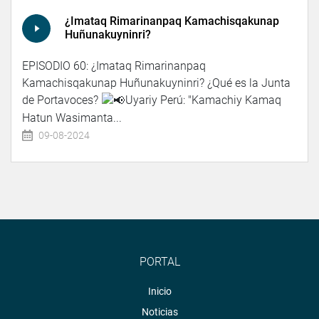
¿Imataq Rimarinanpaq Kamachisqakunap
Huñunakuyninri?
EPISODIO 60: ¿Imataq Rimarinanpaq
Kamachisqakunap Huñunakuyninri? ¿Qué es la Junta
de Portavoces?
Uyariy Perú: "Kamachiy Kamaq
Hatun Wasimanta...
09-08-2024
PORTAL
Inicio
Noticias