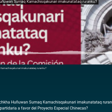
Kamachisqakunari imakunatataq ruranku?
Achkha Huñuwan Sumaq Kamachisqakunari imakunatataq rura
partidaria a favor del Proyecto Especial Chinecas?