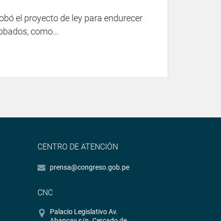
robó el proyecto de ley para endurecer
robados, como...
CENTRO DE ATENCIÓN
prensa@congreso.gob.pe
CNC
Palacio Legislativo Av.
Abancay s/n. Cercado de