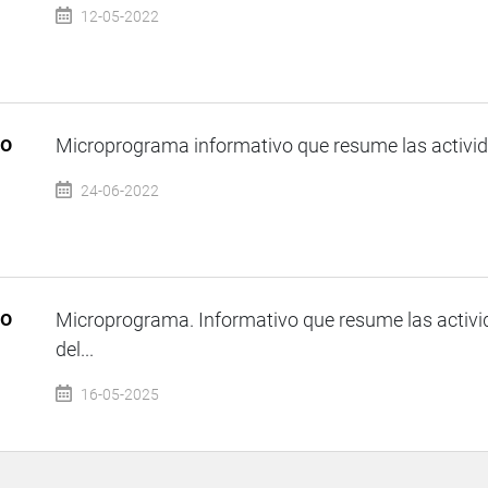
12-05-2022
so
Microprograma informativo que resume las activida
24-06-2022
so
Microprograma. Informativo que resume las activi
del...
16-05-2025