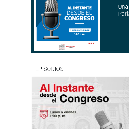
Una 
Parl
EPISODIOS