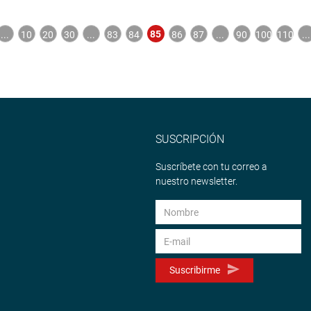
85
...
10
20
30
...
83
84
86
87
...
90
100
110
...
SUSCRIPCIÓN
Suscríbete con tu correo a
nuestro newsletter.
Suscribirme