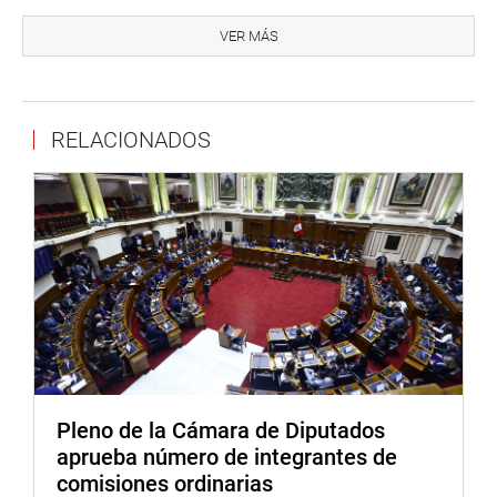
En otro momento de su exposición, Zavala Lombardi
informó que hay señales de recuperación de la inversión
VER MÁS
privada que se verá reflejada en el consumo interno del
cemento (sector construcción) y en la importación de
bienes de capital, así como el incremento de la demanda
RELACIONADOS
interna.
Dentro de las medidas que adoptará su portafolio está
elaborar un plan de continuidad de inversiones y estímulo
fiscal y económico que incluirá flexibilidad presupuestal
(programación presupuestal para operación y
mantenimiento), un sistema de compras ágil y predecible
(desincentivar el arbitraje), el potenciamiento de recursos
humanos y la ejecución de proyectos: 18 de ellos han
sido priorizados y 12 viabilizados, que representan
aproximadamente 25 mil millones de dólares.
Pleno de la Cámara de Diputados
Más adelante, el ministro dijo que su sector ha fijado
aprueba número de integrantes de
cuatro ejes que son claves para ganar competitividad: al
comisiones ordinarias
primero llamó “Plan Bicentenario” de infraestructura al