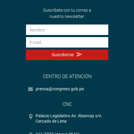
Suscríbete con tu correo a
nuestro newsletter.
Heraldo
:
goo.gl/Ty5Tto
Portal:
http://www.congreso.gob.pe/
Facebook:
https://goo.gl/s5t7XN
Suscribirme
Twitter:
https://goo.gl/iMywRR
YouTube:
https://goo.gl/VBXBNk
CENTRO DE ATENCIÓN
Radio:
goo.gl/hMwTg1
fotografia.congreso.gob.pe
prensa@congreso.gob.pe
CNC
Palacio Legislativo Av. Abancay s/n.
Cercado de Lima