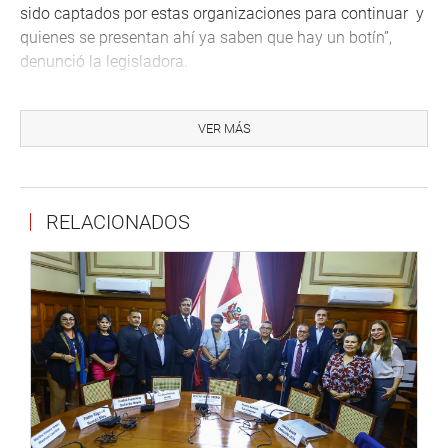
sido captados por estas organizaciones para continuar y
quienes se presentan ahí ya saben que hay un botín”,
denunció la legisladora.
La parlamentaria dijo que en los operativos siempre está
presente un funcionario municipal acompañando a los
VER MÁS
miembros de la organización criminal quienes cobran a
diestra y siniestra y si un ambulante no tiene para pagar
los agreden o les quitan su mercadería. “Ellos viven bajo
RELACIONADOS
el terror. Los comerciantes de frutas prácticamente ya
estaban quebrando por esta situación porque cobraban
por permitir ambulantes alrededor, tanto en el Mercado de
Frutas como en Gamarra.
Vilcatoma consideró que se debe de prohibir el alquiler de
espacios públicos como paredes, puertas, ventanas,
veredas, pistas, parques; así como el estacionamiento en
lugares públicos y en áreas verdes. “No se puede generar
una ordenanza para que sea legal que se cobre eso,