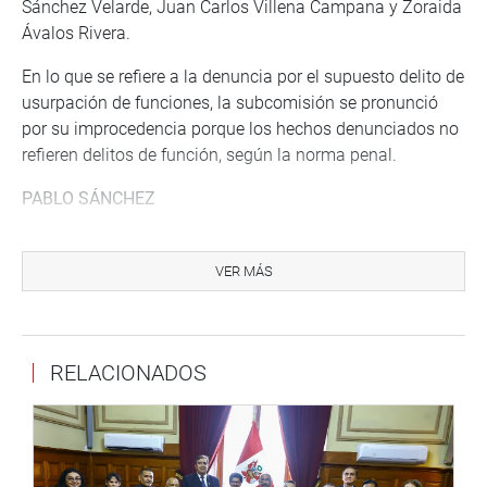
Sánchez Velarde, Juan Carlos Villena Campana y Zoraida
Ávalos Rivera.
En lo que se refiere a la denuncia por el supuesto delito de
usurpación de funciones, la subcomisión se pronunció
por su improcedencia porque los hechos denunciados no
refieren delitos de función, según la norma penal.
PABLO SÁNCHEZ
Igualmente, fue aprobado, con 15 votos a favor y dos en
contra, el informe de calificación que recomienda la
VER MÁS
admisión a trámite de la DC 574 interpuesta por
parlamentarios de la bancada RP, en contra del exfiscal
de la nación, Pablo Sánchez Velarde, por la presunta
RELACIONADOS
infracción de la Constitución. Asimismo, la posible
comisión de los delitos de obstrucción a la justicia, abuso
de autoridad, tráfico de influencias y cohecho pasivo
específico, tipificados en el Código Penal.