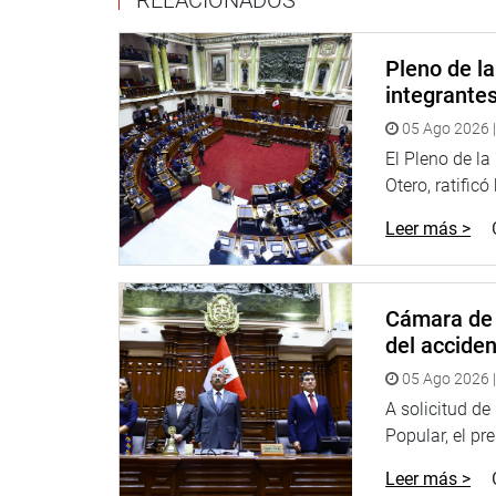
Finalmente, Aldo Cornejo Uriarte, docente de la U
Congreso, a los alumnos de diversas universidade
Pleno de l
internacionales realizado por dicha casa de estudi
integrante
forja de sus hijos como buenos técnicos y profesi
05 Ago 2026 |
“Gracias al Congreso de la República por este rec
El Pleno de l
logros alcanzados por sus hijos universitarios en 
Otero, ratificó
Entre los jóvenes distinguidos estuvieron Joaquí
Leer más >
Rodrigo Sutta, entre otros.
OFICINA DE COMUNICACIONES E IMAGEN INSTI
Cámara de 
del accide
05 Ago 2026 |
A solicitud d
Popular, el pr
Leer más >