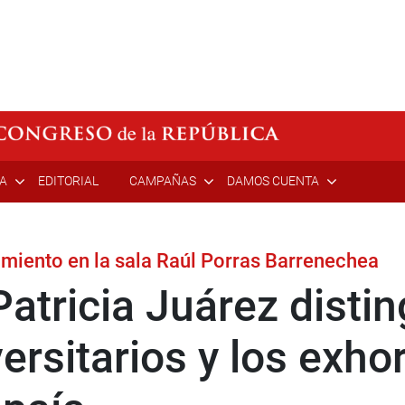
ÍA
EDITORIAL
CAMPAÑAS
DAMOS CUENTA
miento en la sala Raúl Porras Barrenechea
atricia Juárez disti
ersitarios y los exhor