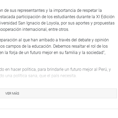
ión de sus representantes y la importancia de respetar la
stacada participación de los estudiantes durante la XI Edición
versidad San Ignacio de Loyola, por sus aportes y propuestas
cooperación internacional, entre otros.
reparación al que han arribado a través del debate y opinión
sos campos de la educación. Debemos resaltar el rol de los
en la forja de un futuro mejor en su familia y la sociedad”,
o en hacer política, para brindarle un futuro mejor al Perú, y
o una política sana, que el país necesita.
 de la sana, para tener un país más próspero. Acabamos de
 APEC, que es un verdadero orgullo lo que vendrá a futuro para
VER MÁS
o sistema democrático tiene un potencial enorme, es muy
unión de APEC. Somos un país que ha aprendido a vivir en