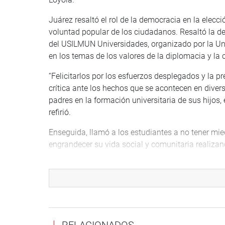
Juárez resaltó el rol de la democracia en la elecc
voluntad popular de los ciudadanos. Resaltó la de
del USILMUN Universidades, organizado por la Uni
en los temas de los valores de la diplomacia y la 
“Felicitarlos por los esfuerzos desplegados y la p
crítica ante los hechos que se acontecen en diver
padres en la formación universitaria de sus hijos, 
refirió.
Enseguida, llamó a los estudiantes a no tener mied
engrandecer su vida social y comunitaria realizand
“Forjemos un nuevo estilo de hacer política, pero
estar en estos últimos días en la organización de
nosotros y nuestro país. El Perú como país y com
respetado como se pudo constatar en la última re
paz”, manifestó.
RELACIONADOS