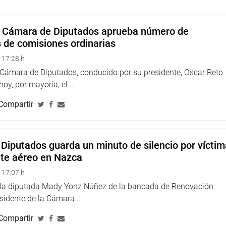
niversidad de Lima, agradeció el reconocimiento realizado por el
s quienes participaron de forma destacada en los debates
a Cámara de Diputados aprueba número de
os superiores. Destacó la labor de los padres de familia en la
s de comisiones ordinarias
onales.
 17:28 h
onocimiento, así como también a los padres de familia por los
a Cámara de Diputados, conducido por su presidente, Oscar Reto
la forja de un país más próspero y educativo”, manifestó.
 hoy, por mayoría, el...
n Dávila, Camil Aquino Zambrano, Fabricio Núñez del Prado,
Compartir
TUCIONAL
Diputados guarda un minuto de silencio por vícti
nte aéreo en Nazca
 17:07 h
e la diputada Mady Yonz Núñez de la bancada de Renovación
esidente de la Cámara...
Compartir