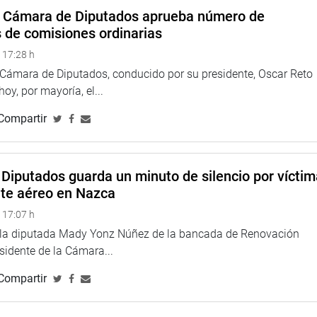
 resiliente que contribuya a la reducción de emisiones.
a Cámara de Diputados aprueba número de
s de comisiones ordinarias
P) instó a los países miembros del Parlamaz a trabajar normas
 17:28 h
en la amazonia.
a Cámara de Diputados, conducido por su presidente, Oscar Reto
 hoy, por mayoría, el...
e apoyo a las redes de gestión integrada de los países
Compartir
do de cooperación.
l, Colombia, Ecuador, Guyana, Suriname y Venezuela.
Diputados guarda un minuto de silencio por vícti
nte aéreo en Nazca
ron el Centro Cultural Chazuta, para ver in situ el proceso
 17:07 h
rco del desarrollo y la conservación de la cuenca amazónica.
e la diputada Mady Yonz Núñez de la bancada de Renovación
y López Morales (FP), Hitler Saavedra Casternoque (SP), Carlos
esidente de la Cámara...
Prieto (No Agrupado), Juan Carlos Mori Celis (No Agrupado) y
Compartir
TUCIONAL