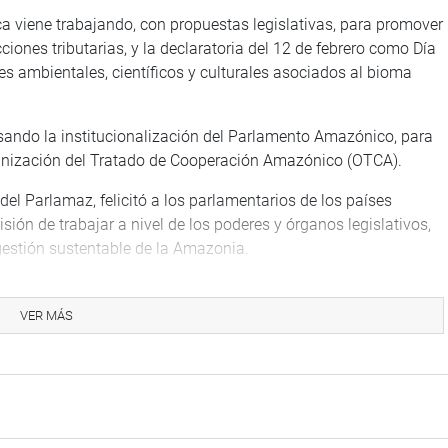
a viene trabajando, con propuestas legislativas, para promover
ciones tributarias, y la declaratoria del 12 de febrero como Día
s ambientales, científicos y culturales asociados al bioma
ando la institucionalización del Parlamento Amazónico, para
ganización del Tratado de Cooperación Amazónico (OTCA).
del Parlamaz, felicitó a los parlamentarios de los países
ión de trabajar a nivel de los poderes y órganos legislativos,
gestión sustentable de la Amazonia.
VER MÁS
arol Paredes Fonseca (No Agrupado), participó en la mesa de
 iniciativas legislativas sobre la materia, cooperación
e las propuestas legislativas que viene impulsando en favor de
gatoria el precio social del carbono en la fase de formulación