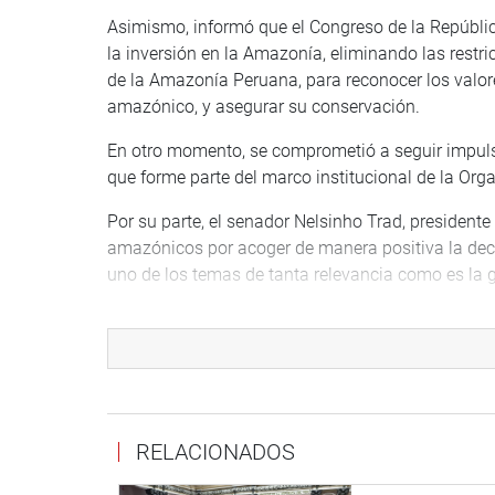
Asimismo, informó que el Congreso de la Repúblic
la inversión en la Amazonía, eliminando las restric
de la Amazonía Peruana, para reconocer los valore
amazónico, y asegurar su conservación.
En otro momento, se comprometió a seguir impuls
que forme parte del marco institucional de la Or
Por su parte, el senador Nelsinho Trad, presidente 
amazónicos por acoger de manera positiva la decis
uno de los temas de tanta relevancia como es la 
MESA DE TRABAJO
Luego, la vicepresidenta de Perú del Parlamaz, K
trabajo sobre Bioeconomía, en la cual se socializó
transfronteriza, entre otros temas.
RELACIONADOS
La congresista Francis Paredes (PP) informó sobr
la Amazonia como la que incorpora de manera obli