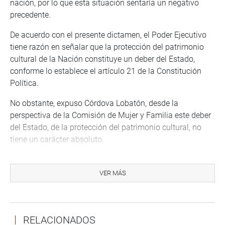
nación, por lo que esta situación sentaría un negativo
precedente.
De acuerdo con el presente dictamen, el Poder Ejecutivo
tiene razón en señalar que la protección del patrimonio
cultural de la Nación constituye un deber del Estado,
conforme lo establece el artículo 21 de la Constitución
Política.
No obstante, expuso Córdova Lobatón, desde la
perspectiva de la Comisión de Mujer y Familia este deber
del Estado, de la protección del patrimonio cultural, no
tiene un carácter absoluto.
“Este mandato debe interpretarse de manera sistemática
y armónica con el resto del texto constitucional, en
VER MÁS
especial con los derechos fundamentales que el Estado
debe garantizar con carácter prioritario; es decir, este
mandato debe ceder frente a la necesidad urgente de
RELACIONADOS
garantizar derechos fundamentales”, señaló.