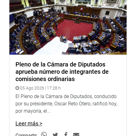
Cabe destacar que la entrega de este galardón se hace en
honor al retablista Joaquín López Antay, maestro
artesano reconocido por convertir los Cajones de San
Marcos en piezas de retablos con escenas y costumbres
andinas.
OFICINA DE COMUNICACIONES
Pleno de la Cámara de Diputados
aprueba número de integrantes de
comisiones ordinarias
05 Ago 2026 | 17:28 h
El Pleno de la Cámara de Diputados, conducido
por su presidente, Oscar Reto Otero, ratificó hoy,
por mayoría, el...
Leer más >
Compartir