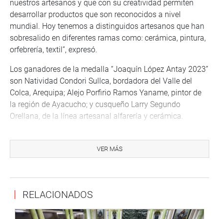
nuestros artesanos y que con su creatividad permiten
desarrollar productos que son reconocidos a nivel
mundial. Hoy tenemos a distinguidos artesanos que han
sobresalido en diferentes ramas como: cerámica, pintura,
orfebrería, textil”, expresó.
Los ganadores de la medalla “Joaquín López Antay 2023”
son Natividad Condori Sullca, bordadora del Valle del
Colca, Arequipa; Alejo Porfirio Ramos Yaname, pintor de
la región de Ayacucho; y cusqueño Larry Segundo
Orellana, de la línea artesanal alfarería y cerámica.
El evento contó con la presencia de la viceministra de
Turismo del Ministerio de Comercio Exterior y Turismo,
VER MÁS
Madeleine Burns Vidaurrazaga; de José Abelardo Padilla
Maguiña, director General de la Dirección General de
Artesanía del Viceministerio de Turismo; del Moisés
RELACIONADOS
Yancce Machaca, alcalde de la Municipalidad Distrital de
Sarhua y destacadas personalidades de la artesanía
nacional.