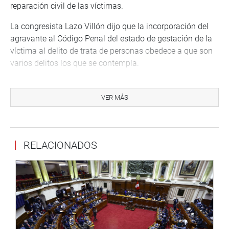
reparación civil de las víctimas.
La congresista Lazo Villón dijo que la incorporación del
agravante al Código Penal del estado de gestación de la
víctima al delito de trata de personas obedece a que son
varios delitos los que se contempla.
MARTILLERO PÚBLICO
VER MÁS
Asimismo, por ocho votos a favor y cinco abstenciones se
aprobó por mayoría el predictamen que propone la Ley
del Martillero Público, a fin de autorizar los remates
públicos a cargo de los martilleros públicos, a través de
RELACIONADOS
medios electrónicos u otros similares.
La iniciativa regula los remates judiciales dispuestos por
los órganos jurisdiccionales que se realicen a través de
medios electrónicos, los que requieren para su validez de
la intervención de un Martillero Público.